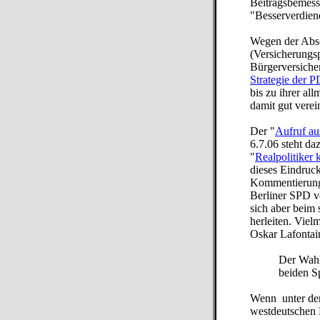
Beitragsbemess
"Besserverdien
Wegen der Absc
(Versicherungs
Bürgerversiche
Strategie der 
bis zu ihrer a
damit gut verei
Der "
Aufruf au
6.7.06 steht d
"
Realpolitiker 
dieses Eindruck
Kommentierunge
Berliner SPD v
sich aber beim
herleiten. Viel
Oskar Lafontai
Der Wahl
beiden S
Wenn unter der
westdeutschen L