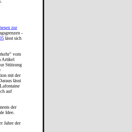
.
hesen zur
ngsgrenzen -
05
lässt sich
rkehr" vom
 Artikel
Zur Stützung
e
ion mit der
araus lässt
 Lafontaine
uch auf
ments der
le Idee.
er Jahre der