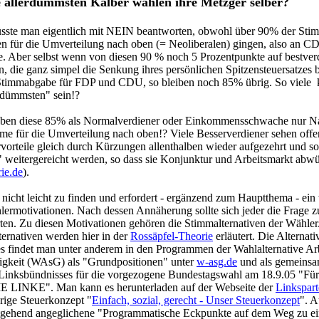
 allerdümmsten Kälber wählen ihre Metzger selber?
sste man eigentlich mit NEIN beantworten, obwohl über 90% der Sti
en für die Umverteilung nach oben (= Neoliberalen) gingen, also an C
 Aber selbst wenn von diesen 90 % noch 5 Prozentpunkte auf bestver
n, die ganz simpel die Senkung ihres persönlichen Spitzensteuersatzes 
Stimmabgabe für FDP und CDU, so bleiben noch 85% übrig. So viele
erdümmsten" sein!?
aben diese 85% als Normalverdiener oder Einkommensschwache nur Na
me für die Umverteilung nach oben!? Viele Besserverdiener sehen offen
rvorteile gleich durch Kürzungen allenthalben wieder aufgezehrt und so
" weitergereicht werden, so dass sie Konjunktur und Arbeitsmarkt abwü
rie.de
).
 nicht leicht zu finden und erfordert - ergänzend zum Hauptthema - ein
lermotivationen. Nach dessen Annäherung sollte sich jeder die Frage z
rten. Zu diesen Motivationen gehören die Stimmalternativen der Wähler
ternativen werden hier in der
Rossäpfel-Theorie
erläutert. Die Alternati
s findet man unter anderem in den Programmen der Wahlalternative Ar
tigkeit (WAsG) als "Grundpositionen" unter
w-asg.de
und als
gemeinsa
inksbündnisses für die vorgezogene Bundestagswahl am 18.9.05 "Für
DIE LINKE". Man kann es herunterladen auf der Webseite der
Linkspart
rige Steuerkonzept
"
Einfach, sozial, gerecht - Unser Steuerkonzept
"
. 
tgehend angeglichene "Programmatische Eckpunkte auf dem Weg zu ei