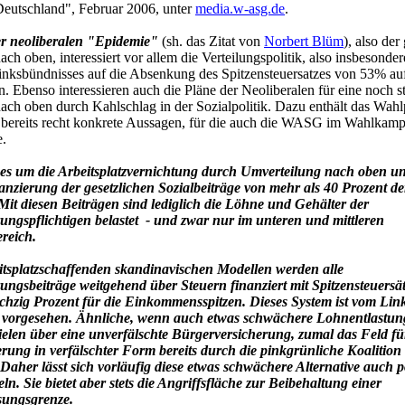
 Deutschland", Februar 2006, unter
media.w-asg.de
.
r neoliberalen "Epidemie"
(sh. das Zitat von
Norbert Blüm
), also der
ch oben, interessiert vor allem die Verteilungspolitik, also insbesonder
inksbündnisses auf die Absenkung des Spitzensteuersatzes von 53% a
n. Ebenso interessieren auch die Pläne der Neoliberalen für eine noch s
ach oben durch Kahlschlag in der Sozialpolitik. Dazu enthält das Wa
i bereits recht konkrete Aussagen, für die auch die WASG im Wahlkamp
e.
 es um die Arbeitsplatzvernichtung durch Umverteilung nach oben un
nanzierung der gesetzlichen Sozialbeiträge von mehr als 40 Prozent de
Mit diesen Beiträgen sind lediglich die Löhne und Gehälter der
rungspflichtigen belastet - und zwar nur im unteren und mittleren
reich.
tsplatzschaffenden skandinavischen Modellen werden alle
rungsbeiträge weitgehend über Steuern finanziert mit Spitzensteuersät
chzig Prozent für die Einkommensspitzen
. Dieses System ist vom Li
t vorgesehen. Ähnliche, wenn auch etwas schwächere Lohnentlastun
zielen über eine unverfälschte Bürgerversicherung, zumal das Feld fü
rung in verfälschter Form bereits durch die pinkgrünliche Koalition 
 . Daher lässt sich vorläufig diese etwas schwächere Alternative auch p
teln. Sie bietet aber stets die Angriffsfläche zur Beibehaltung einer
sungsgrenze.