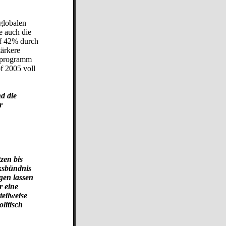
 globalen
e auch die
uf 42% durch
tärkere
hlprogramm
f 2005 voll
d die
r
zen bis
nksbündnis
gen lassen
r eine
teilweise
olitisch