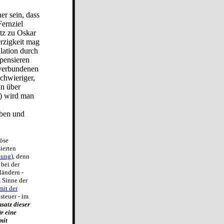
er sein, dass
Fernziel
tz zu Oskar
erzigkeit mag
lation durch
pensieren
 verbundenen
chwieriger,
in über
r) wird man
aben und
öse
ierten
lung
), denn
bei der
ländern -
 Sinne der
mit der
steuer - im
satz dieser
r eine
mit