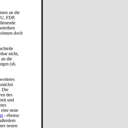
mmen an die
DU, FDP,
dienende
betreiben
 können doch
chteile
bar nicht,
 an die
rgen (sh.
 weiteres
unächst
. Die
ven des
beit und
mes
 eine neue
ei
- ebenso
Außerdem
ner neuen