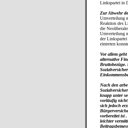
Linkspartei in
Zur Abwehr de
Umverteilung na
Reaktion des L
die Neoliberale
Umverteilung n
der Linksparte
eintreten konnt
Vor allem geht
alternative Fi
Bruttobezüge. 
Sozialversiche
Einkommensbe
Nach den arbei
Sozialversiche
knapp unter se
vorläufig nich
sich jedoch er
Bürgerversiche
vorbereitet ist
leichter vermit
Beitragsbemes