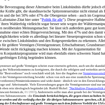
ie Bevorzugung dieser Alternative beim Linksbündnis dürfte jedoch eh
arke Kräfte gibt, die skandinavische Spitzensteuersätze nicht einmal als 
en und die bei 50% oder 47% die Obergrenze sehen - auch im Gegensa
 Lafontaine-Zitat hier unter "
Politik für alle
"). Diese progressive Halbh
 ihren Wahlerfolg vielleicht sogar besser sein wegen der Wählermanipu
ten neoliberalen Meinungsmacher. Sie lässt sich außerdem ganz gut kom
unahme einer echten Bürgerversicherung. Mit den 47% und den damit
glichkeiten würde es allerdings bei linearer Steuerprogression schon s
de zwischen Linksbündnis und den Rotgesprenkelten zu erkennen. Alle
n für größere Vermögen (Vermögensteuer, Erbschaftsteuer, Grundsteue
e Wende nicht rückgängig machen können. Mit der Argumentation für
rten Konjunkturprogramme wird man ebenfalls einen schweren Stand h
ngerfristigen Erfolg begründen können.
nsteuer auf große Vermögen scheint zwar einerseits geboten, auch um die skandal
g des Volkseinkommens zu korrigieren, die durch die erfolgten und weiterhin anvis
ür "Bestverdiener" noch verschärft wird (sh. hier die Angaben zur
Vermögensvertei
ei der Vermögensverteilung bewirkt schon von sich aus eine zusätzliche Spreizung 
nverdienten) Primäreinkommens und wirkt damit - ähnlich wie in den Entwicklungs
rage und Arbeitsmarkt. Viele Einwendungen gegen die Vermögensteuer sind nur im
 oben rein ideologisch begründet (sh. Rudolf Hickel:
"Nachhaltige Finanzpolitik 
 iaw.uni-bremen.de,
01/2003
). Andererseits sollte man aber gerade bei der Vermögen
ren Substanzsteuern - die
Einwände berücksichtigen, die gegen einen zu hohen An
t werden und die vorläufig eher für die übrigen Substanzsteuern sprechen, z.B. fü
ung der Erbschaftsteuer auf große Vermögen nach dem früheren Vorbild der USA 