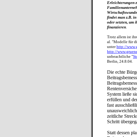
Erleichterungen z
Familienunterneh
Wirtschaftswunde
findet man z.B. i
oder setzten, um 
finanzieren
.
Trotz allem ist i
al. "Modelle für 
unter
http://www.
http://www.gruen
unbeachtliche "
St
Berlin, 24.8.04.
Die echte Bürge
Beitragsbemess
Beitragsbemess
Rentenversiche
System ließe s
erfüllen und de
fast ausschließ
unausweichlich
zeitliche Strec
Schritt überge
Statt dessen pl