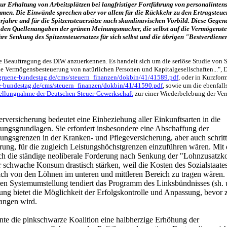
ur Erhaltung von Arbeitsplätzen bei langfristiger Fortführung von personalinten
men. Die Einwände sprechen aber vor allem für die Rückkehr zu den Ertragsteuer
rjahre und für die Spitzensteuersätze nach skandinavischen Vorbild. Diese Gege
n den Quellenangaben der grünen Meinungsmacher, die selbst auf die Vermögenste
ihre Senkung des Spitzensteuersatzes für sich selbst und die übrigen "Bestverdiene
hre Beauftragung des DIW anzuerkennen. Es handelt sich um die seriöse Studie von 
die Vermögensbesteuerung von natürlichen Personen und Kapitalgesellschaften...", 
gruene-bundestag.de/cms/steuern_finanzen/dokbin/41/41589.pdf
, oder in Kurzfor
e-bundestag.de/cms/steuern_finanzen/dokbin/41/41590.pdf
, sowie um die ebenfall
ellungnahme der Deutschen Steuer-Gewerkschaft
zur einer Wiederbelebung der Ver
rversicherung bedeutet eine Einbeziehung aller Einkunftsarten in die
ungsgrundlagen. Sie erfordert insbesondere eine Abschaffung der
ungsgrenzen in der Kranken- und Pflegeversicherung, aber auch schritt
rung, für die zugleich Leistungshöchstgrenzen einzuführen wären. Mit
ich die ständige neoliberale Forderung nach Senkung der "Lohnzusatzk
r schwache Konsum drastisch stärken, weil die Kosten des Sozialstaate
lich von den Löhnen im unteren und mittleren Bereich zu tragen wären.
en Systemumstellung tendiert das Programm des Linksbündnisses (sh. 
kung bietet die Möglichkeit der Erfolgskontrolle und Anpassung, bevor
gangen wird.
ante die pinkschwarze Koalition eine halbherzige Erhöhung der