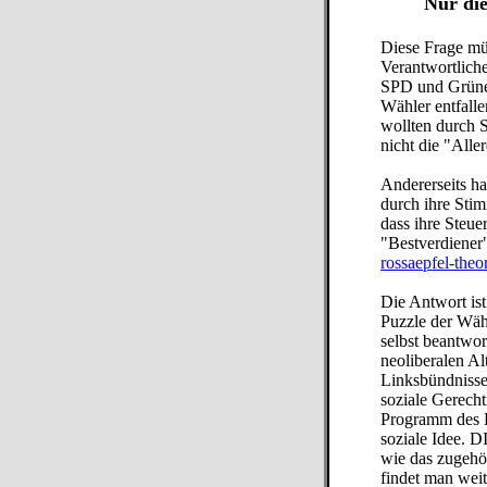
Nur die
Diese Frage mü
Verantwortlich
SPD und Grüne.
Wähler entfalle
wollten durch 
nicht die "All
Andererseits h
durch ihre Stim
dass ihre Steue
"Bestverdiener
rossaepfel-theo
Die Antwort ist
Puzzle der Wäh
selbst beantwo
neoliberalen Al
Linksbündnisse
soziale Gerech
Programm des L
soziale Idee. 
wie das zugehö
findet man wei