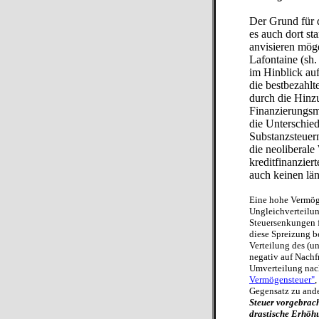
Der Grund für d
es auch dort st
anvisieren mög
Lafontaine (sh.
im Hinblick auf
die bestbezahl
durch die Hinz
Finanzierungsmö
die Unterschie
Substanzsteuer
die neoliberal
kreditfinanzie
auch keinen lä
Eine hohe Vermöge
Ungleichverteilun
Steuersenkungen f
diese Spreizung b
Verteilung des (u
negativ auf Nachf
Umverteilung nach
Vermögensteuer"
,
Gegensatz zu ande
Steuer vorgebrach
drastische Erhöh