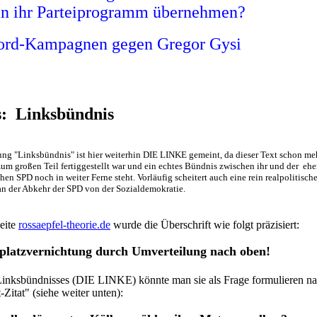
in ihr Parteiprogramm übernehmen?
rd-Kampagnen gegen Gregor Gysi
s:
Linksbündnis
ng "Linksbündnis" ist hier weiterhin DIE LINKE gemeint, da dieser Text schon meh
zum großen Teil fertiggestellt war und ein echtes Bündnis zwischen ihr und der eh
en SPD noch in weiter Ferne steht. Vorläufig scheitert auch eine rein realpolitisch
an der Abkehr der SPD von der Sozialdemokratie.
eite
rossaepfel-theorie.de
wurde die Überschrift wie folgt präzisiert:
splatzvernichtung durch Umverteilung nach oben!
Linksbündnisses (DIE LINKE) könnte man sie als Frage formulieren n
-Zitat" (siehe weiter unten):