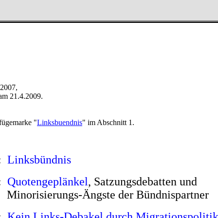
 2007,
 am 21.4.2009.
fügemarke "
Linksbuendnis
" im Abschnitt 1.
s:
Linksbündnis
:
Quotengeplänkel
, Satzungsdebatten und
Minorisierungs-Ängste der Bündnispartner
s:
Kein Links-Debakel durch Migrationspoliti