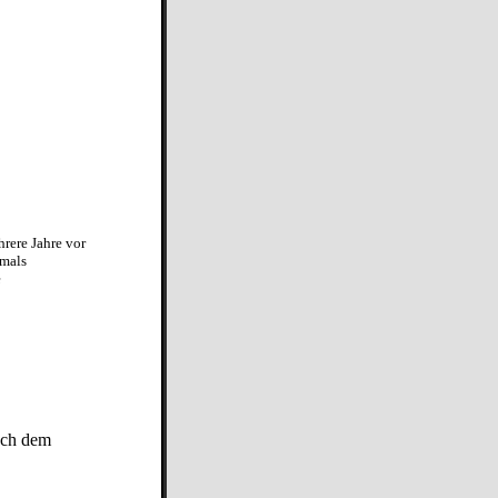
rere Jahre vor
emals
e
ach dem