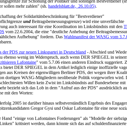
ungsgrenze zur Schonung der Politiker und sonstigen Bestverdiener (sh
er sollen mehr zahlen" (sh.
handelsblatt.de, 26.10.05)
.
haffung der Solidaritätsbeschränkung für "Bestverdiener"
pflichtgrenze
und
Beitragsbemessungsgrenze) wird eine unverfälschte
rung auch interessant für eine Koordination im Linksbündnis mit den
T
PDS
vom 22.6.2004, die eine "deutliche Anhebung der Beitragsbemessu
llmählichen Aufhebung" fordern. Das
Wahlmanifest der WASG vom 3.7.
nbaren.
s der PDS zur neuen Linkspartei in Deutschland
- Abschied und Wiede
azu ebenso wenig im Widerspruch, auch wenn DER SPIEGEL in seinem
kritisieren Lafontaine
" vom 5.7.06 einen anderen Eindruck suggeriert. 
s bietet DER SPIEGEL in dem Artikel lediglich einige inoffizielle vag
n aus Kreisen der eigenwilligen Berliner PDS, der wegen ihrer Koalit
on dortigen WASG-Mitgliedern neoliberale Politik vorgeworfen wird. D
 schlechtesten Willen kein Zwist im Linksbündnis auf Bundesebene mit
mehr bezieht sich das Lob in dem "Aufruf aus der PDS" ausdrücklich a
ne mit den Worten:
erfolg 2005 ist darüber hinaus selbstverständlich Ergebnis des Engage
pitzenkandidaten Gregor Gysi und Oskar Lafontaine für eine neue sozia
 Hand "einige von Lafontaines Forderungen" als "
Modelle der siebzig
inken" kritisiert werden, dann könnte sich das auf schuldenfinanzierte