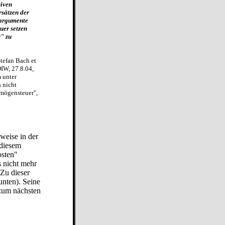
siven
sätzen der
nargumente
uer setzen
r" zu
Stefan Bach et
DIW, 27.8.04,
m unter
s nicht
mögensteuer",
weise in der
 diesem
osten"
s nicht mehr
 Zu dieser
unten). Seine
 zum nächsten