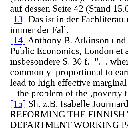
auf dessen Seite 42 (Stand 15.
[13]
Das ist in der Fachliteratu
immer der Fall.
[14]
Anthony B. Atkinson und J
Public Economics, London et al
insbesondere S. 30 f.: "… where
commonly proportional to earn
lead to high effective margina
– the problem of the ‚poverty t
[15]
Sh. z.B. Isabelle Jourm
REFORMING THE FINNISH
DEPARTMENT WORKING PAPE