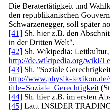
Die Beratertätigkeit und Wahl
den republikanischen Gouvern
Schwarzenegger, soll später n
[41]
Sh. hier z.B. den Abschni
in der Dritten Welt".
[42]
Sh. Wikipedia: Leitkultur,
http://de.wikipedia.org/wiki/Le
[43]
Sh. "Soziale Gerechtigkei
http://www.physik-lexikon.de/
title=Soziale_Gerechtigkeit
(St
[44]
Sh. hier z.B. im ersten Ab
[45]
Laut INSIDER TRADING; 