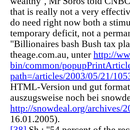
wealthy’, Mr Soros told CNBC 
that is really not a very effect
do need right now both a stimu
temporary deficit, not a perma
"Billionaires bash Bush tax pl
theage.com.au, unter
http://w
bin/common/popupPrintArticle
path=/articles/2003/05/21/10
HTML-Version und gut formati
auszugsweise noch bei snowdea
http://snowdeal.org/archives
16.01.2005).
[38]
Sh.: "54 percent of the rec