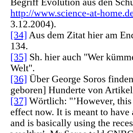
Begriff Evolution aus den Sch
http://www.science-at-home.de
3.12.2004).
[34]
Aus dem Zitat hier am End
134
.
[35]
Sh. hier auch "Wer kümmer
Welt".
[36]
Über George Soros finden
geboren] Hunderte von Artikel
[37]
Wörtlich:
"’However, this
effect now. It is meant to have
and is basically using the rece