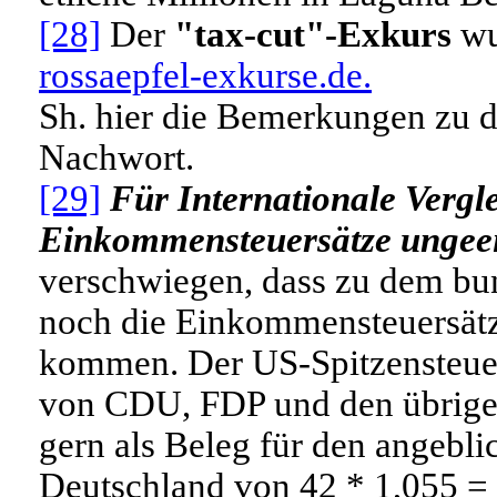
[28]
Der
"tax-cut"-Exkurs
wu
rossaepfel-exkurse.de.
Sh. hier die Bemerkungen zu 
Nachwort.
[29]
Für Internationale Vergle
Einkommensteuersätze ungeei
verschwiegen, dass zu dem bun
noch die Einkommensteuersätz
kommen. Der US-Spitzensteuer
von CDU, FDP und den übrige
gern als Beleg für den angebli
Deutschland von 42 * 1,055 =