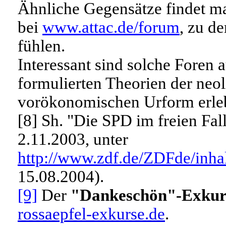
Ähnliche Gegensätze findet ma
bei
www.attac.de/forum
, zu d
fühlen.
Interessant sind solche Foren a
formulierten Theorien der neo
vorökonomischen Urform erleb
[8]
Sh. "Die SPD im freien Fall:
2.11.2003, unter
http://www.zdf.de/ZDFde/inha
15.08.2004).
[9]
Der
"Dankeschön"-Exkur
rossaepfel-exkurse.de
.