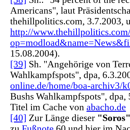
Americans", laut
Präsidentsch
thehillpolitics.com, 3.7.2003, 
http://www.thehillpolitics.co
op=modload&name=News&file
15.08.2004).
[39]
Sh. "Angehörige von Terr
Wahlkampfspots", dpa, 6.3.200
online.de/home/boa-archiv3/
Bushs Wahlkampfspots", dpa, 
Titel im Cache von
abacho.de
[40]
Zur Länge dieser
"Soros
zu
Fußnote
60
und hier im Na