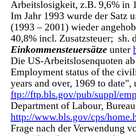
Arbeitslosigkeit, z.B. 9,6% in
Im Jahr 1993 wurde der Satz u
(1993 – 2001) wieder angehob
40,8% incl. Zusatzsteuer; sh.
Einkommensteuersätze
unter
Die US-Arbeitslosenquoten ab 
Employment status of the civili
years and over, 1969 to date", 
ftp://ftp.bls.gov/pub/suppl/emp
Department of Labour, Bureau o
http://www.bls.gov/cps/home
Frage nach der Verwendung v