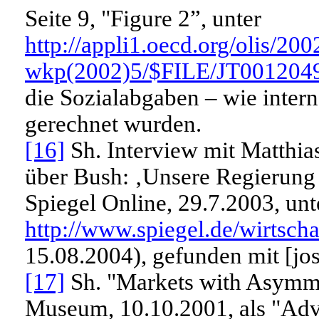
Seite 9, "Figure 2”, unter
http://appli1.oecd.org/olis/200
wkp(2002)5/$FILE/JT0012049
die Sozialabgaben – wie intern
gerechnet wurden.
[16]
Sh. Interview mit Matthias
über Bush: ‚Unsere Regierung 
Spiegel Online, 29.7.2003, unt
http://www.spiegel.de/wirtsch
15.08.2004), gefunden mit [jos
[17]
Sh. "Markets with Asymme
Museum, 10.10.2001, als "Ad