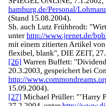
SPIEGEL ONLINE, 7.1.2002, 
hamburg.de/Personal/Lohmann
(Stand 15.08.2004).
Sh. auch Lutz Frühbrodt: "Wir
unter
http://www.jrenet.de/b
mit einem zitierten Artikel vo
flexibel, blank", DIE ZEIT, 27
[26]
Warren Buffett: "Dividen
20.3.2003, gespeichert bei C
http://www.commondreams.or
15.09.2004).
[27]
Michael Prüller: "’Harry 
27.2.2004, unter
http://www.di