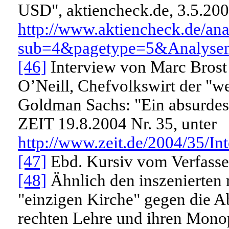
USD", aktiencheck.de, 3.5.200
http://www.aktiencheck.de/ana
sub=4&pagetype=5&Analyse
[46]
Interview von Marc Brost
O’Neill, Chefvolkswirt der "w
Goldman Sachs: "Ein absurdes 
ZEIT 19.8.2004 Nr. 35, unter
http://www.zeit.de/2004/35/In
[47]
Ebd. Kursiv vom Verfasse
[48]
Ähnlich den inszenierten m
"einzigen Kirche" gegen die A
rechten Lehre und ihren Monopol