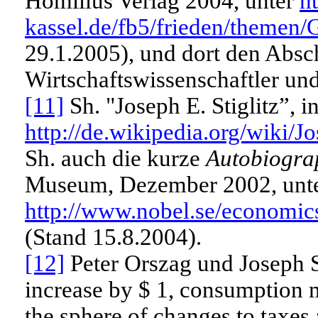
Homilius Verlag 2004, unter
h
kassel.de/fb5/frieden/themen
29.1.2005), und dort den Absch
Wirtschaftswissenschaftler un
[11]
Sh. "Joseph E. Stiglitz”, i
http://de.wikipedia.org/wiki/J
Sh. auch die kurze
Autobiograp
Museum, Dezember 2002, unt
http://www.nobel.se/economics/
(Stand 15.8.2004).
[12]
Peter Orszag und Joseph St
increase by $ 1, consumption 
the sphere of changes to taxes